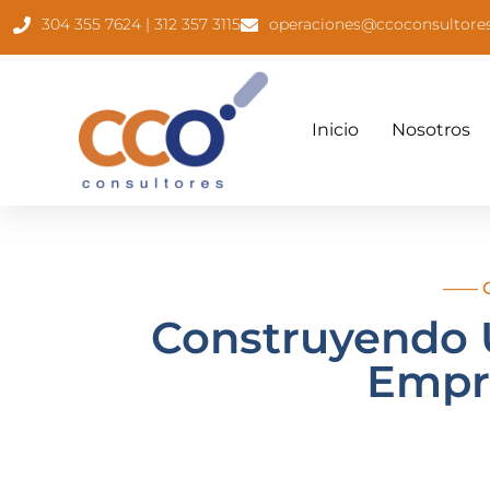
contenido
304 355 7624 | 312 357 3115
operaciones@ccoconsultore
Inicio
Nosotros
—— C
Construyendo U
Empre